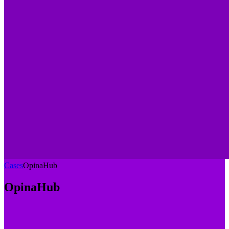
Cases
OpinaHub
OpinaHub